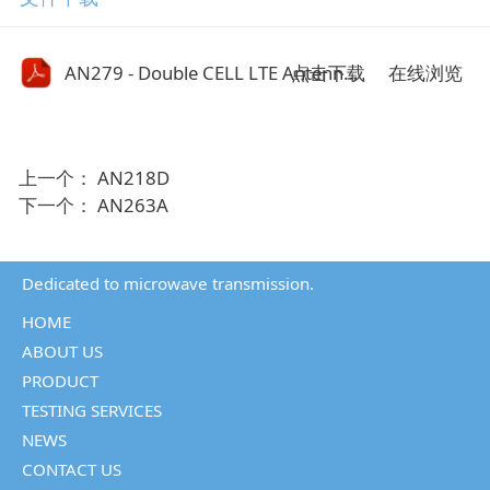
点击下载
AN279 - Double CELL LTE Antenna.pdf
在线浏览
上一个：
AN218D
下一个：
AN263A
Dedicated to microwave transmission.
HOME
ABOUT US
PRODUCT
TESTING SERVICES
NEWS
CONTACT US