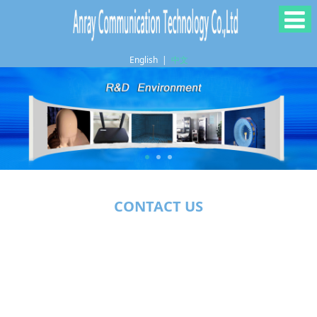
English
|
中文
CONTACT US