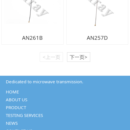
AN261B
AN257D
<上一页
下一页>
Dedicated to microwave transmission.
HOME
ABOUT US
PRODUCT
TESTING SERVICES
NEWS