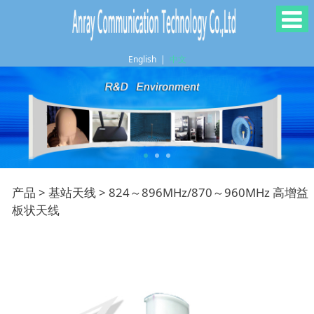
English
|
中文
824～896MHz/870～
产品
>
基站天线
>
824～896MHz/870～960MHz 高增益
板状天线
960MHz 高增益板状天
线