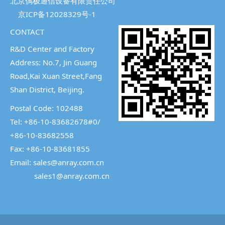
北京偶极通信设备有限责任公司
京ICP备12028329号-1
CONTACT
R&D Center and Factory
Address: No.7, Jin Guang
Road,Kai Xuan Street,
Fang
Shan District, Beijing.
Postal Code: 102488
Tel: +86-10-83682678#0/
+86-10-83682558
Fax: +86-10-83681855
Email: sales@anray.com.cn
sales1@anray.com.cn