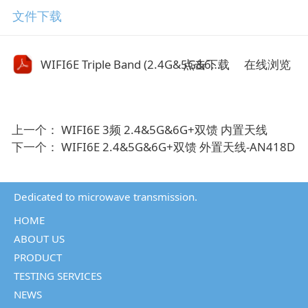
文件下载
点击下载
WIFI6E Triple Band (2.4G&5G&6G) Single Feeding Antenna.pdf
在线浏览
上一个：
WIFI6E 3频 2.4&5G&6G+双馈 内置天线
下一个：
WIFI6E 2.4&5G&6G+双馈 外置天线-AN418D
Dedicated to microwave transmission.
HOME
ABOUT US
PRODUCT
TESTING SERVICES
NEWS